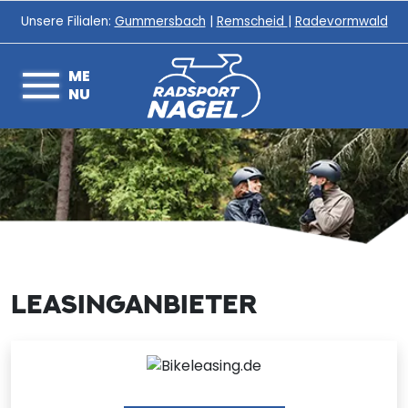
Unsere Filialen:
Gummersbach
|
Remscheid
|
Radevormwald
ME
NU
LEASINGANBIETER