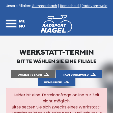
Unsere Filialen:
Gummersbach
|
Remscheid
|
Radevormwald
ME
NU
WERKSTATT-TERMIN
BITTE WÄHLEN SIE EINE FILIALE
GUMMERSBACH
RADEVORMWALD
REMSCHEID
Leider ist eine Terminanfrage online zur Zeit
nicht möglich.
Bitte setzen Sie sich zwecks eines Werkstatt-