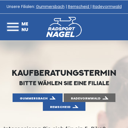
Unsere Filialen:
Gummersbach
|
Remscheid
|
Radevormwald
ME
NU
KAUFBERATUNGSTERMIN
BITTE WÄHLEN SIE EINE FILIALE
GUMMERSBACH
RADEVORMWALD
REMSCHEID