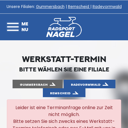
Unsere Filialen:
Gummersbach
|
Remscheid
|
Radevormwald
ME
NU
WERKSTATT-TERMIN
BITTE WÄHLEN SIE EINE FILIALE
GUMMERSBACH
RADEVORMWALD
REMSCHEID
Leider ist eine Terminanfrage online zur Zeit
nicht möglich.
Bitte setzen Sie sich zwecks eines Werkstatt-