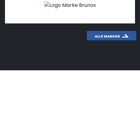
ALLE MARKEN
WICHTIGES THEMA: CO
2
Wusstest du schon, wie effektiv das
Fahrradfahren für unsere Umwelt ist?
Mit unserem CO
-Rechner kannst du einfach und
2
schnell den CO
-Ausstoß deines Autos berechnen
2
und mit dem Fahrradfahren vergleichen.